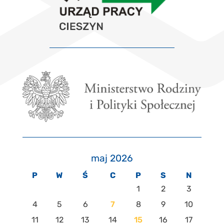
maj 2026
P
W
Ś
C
P
S
N
1
2
3
4
5
6
7
8
9
10
11
12
13
14
15
16
17