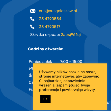
cus@cusgoleszow.pl
33 4790554
33 4790517
Skrytka e-puap:
2absj961qi
Godziny otwarcia:
Poniedziałek
7:00 - 15:00
Wtorek
7:00 - 15:00
Używamy plików cookie na naszej
Środa
7:00 - 17:00
stronie internetowej, aby zapewnić
Ci najbardziej odpowiednie
Czwartek
7:00 - 15:00
wrażenia, zapamiętując Twoje
Piątek
7:00 - 13:00
preferencje i powtarzając wizyty.
OK
PROJEKT I REALIZACJA: