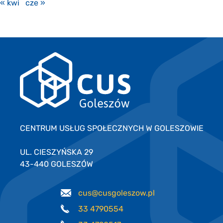
« kwi
cze »
CENTRUM USŁUG SPOŁECZNYCH W GOLESZOWIE
UL. CIESZYŃSKA 29
43-440 GOLESZÓW
cus@cusgoleszow.pl
33 4790554