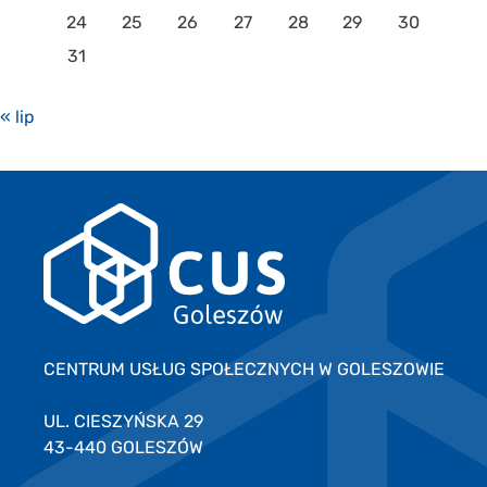
24
25
26
27
28
29
30
31
« lip
CENTRUM USŁUG SPOŁECZNYCH W GOLESZOWIE
UL. CIESZYŃSKA 29
43-440 GOLESZÓW