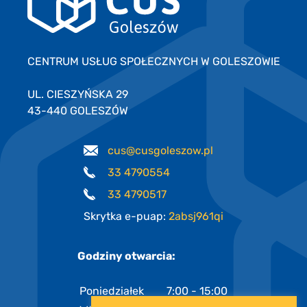
CENTRUM USŁUG SPOŁECZNYCH W GOLESZOWIE
UL. CIESZYŃSKA 29
43-440 GOLESZÓW
cus@cusgoleszow.pl
33 4790554
33 4790517
Skrytka e-puap:
2absj961qi
Godziny otwarcia:
Poniedziałek
7:00 - 15:00