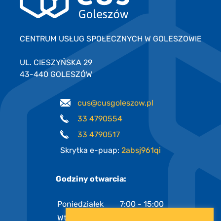
CENTRUM USŁUG SPOŁECZNYCH W GOLESZOWIE
UL. CIESZYŃSKA 29
43-440 GOLESZÓW
cus@cusgoleszow.pl
33 4790554
33 4790517
Skrytka e-puap:
2absj961qi
Godziny otwarcia:
Poniedziałek
7:00 - 15:00
Wtorek
7:00 - 15:00