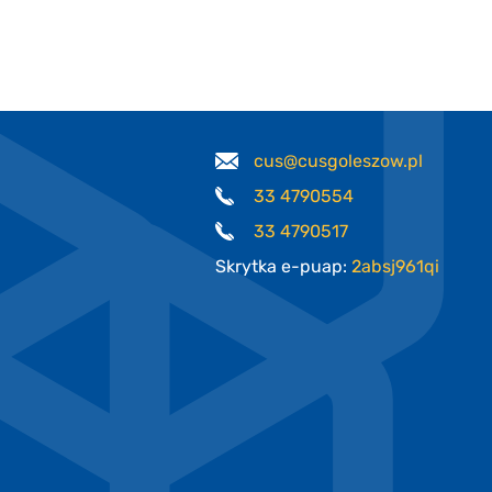
cus@cusgoleszow.pl
33 4790554
33 4790517
Skrytka e-puap:
2absj961qi