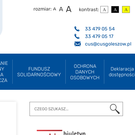
rozmiar:
kontrast:
33 479 05 54
33 479 05 17
cus@cusgoleszow.pl
NIE
OCHRONA
NY
FUNDUSZ
Deklaracja
DANYCH
ZA
SOLIDARNOŚCIOWY
dostępnośc
OSOBOWYCH
CZA