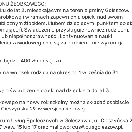
ONU ŻŁOBKOWEGO:
ku do lat 3, mieszkającym na terenie gminy Goleszów,
zarobkową i w ramach zapewnienia opieki nad swoim
ublicznym żłobkiem, klubem dziecięcym, punktem opiek
niającej). Świadczenie przysługuje również rodzicom,
y lub niepełnosprawności, kontynuowania nauki
enia zawodowego nie są zatrudnieni i nie wykonują
będzie 400 zł miesięcznie
na wniosek rodzica na okres od 1 września do 31
o świadczenie opieki nad dzieckiem do lat 3.
kowego na nowy rok szkolny można składać osobiście
Cieszyńska 29, w wersji papierowej.
um Usług Społecznych w Goleszowie, ul. Cieszyńska 2
 wew. 15 lub 17 oraz mailowo: cus@cusgoleszow.pl.