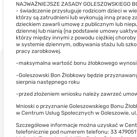
NAJWAŻNIEJSZE ZASADY GOLESZOWSKIEGO B
- świadczenie przysługuje rodzicom dzieci w wie
którzy są zatrudnieni lub wykonują inną pracę 
dzieckiem zawarli umowę z publicznym lub niep
dziennej lub nianią (na podstawie umowy uaktyw
którzy między innymi z powodu ciężkiej chorob
w systemie dziennym, odbywania stażu lub szkol
pracy zarobkowej.
-maksymalna wartość bonu żłobkowego wynosić 
-Goleszowski Bon Żłobkowy będzie przyznawany 
sierpnia następnego roku
-przed złożeniem wniosku należy zawrzeć umowę 
Wnioski o przyznanie Goleszowskiego Bonu Żłob
w Centrum Usług Społecznych w Goleszowie, ul. 
Szczegółowe informacje można uzyskać w Centr
telefonicznie pod numerem telefonu: 33 4790517