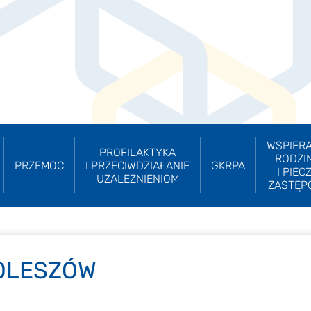
WSPIERA
PROFILAKTYKA
RODZI
PRZEMOC
I PRZECIWDZIAŁANIE
GKRPA
I PIEC
UZALEŻNIENIOM
ZASTĘP
OLESZÓW