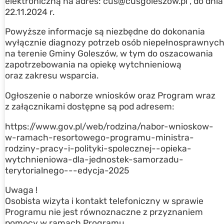
elektroniczną na adres: cus@cusgoleszow.pl , do dnia
22.11.2024 r.
Powyższe informacje są niezbędne do dokonania
wyłącznie diagnozy potrzeb osób niepełnosprawnyc
na terenie Gminy Goleszów, w tym do oszacowania
zapotrzebowania na opiekę wytchnieniową
oraz zakresu wsparcia.
Ogłoszenie o naborze wniosków oraz Program wraz
z załącznikami dostępne są pod adresem:
https://www.gov.pl/web/rodzina/nabor-wnioskow-
w-ramach-resortowego-programu-ministra-
rodziny-pracy-i-polityki-spolecznej--opieka-
wytchnieniowa-dla-jednostek-samorzadu-
terytorialnego---edycja-2025
Uwaga !
Osobista wizyta i kontakt telefoniczny w sprawie
Programu nie jest równoznaczne z przyznaniem
pomocy w ramach Programu