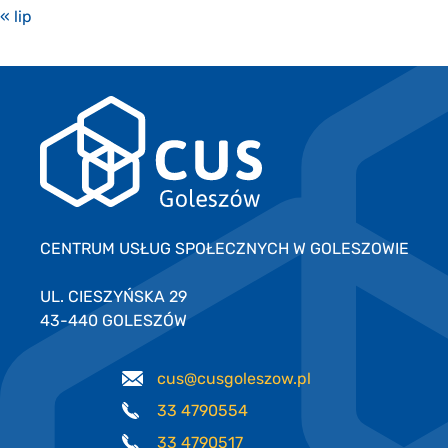
« lip
CENTRUM USŁUG SPOŁECZNYCH W GOLESZOWIE
UL. CIESZYŃSKA 29
43-440 GOLESZÓW
cus@cusgoleszow.pl
33 4790554
33 4790517