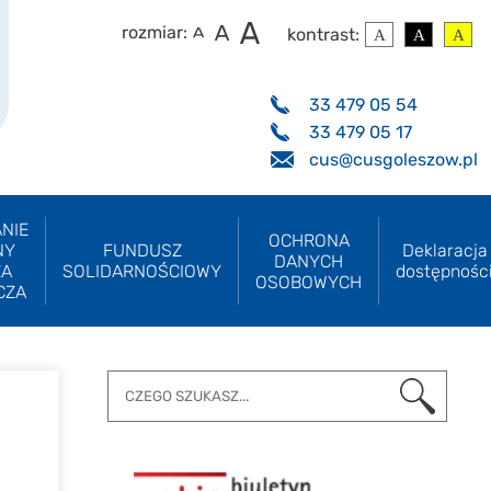
rozmiar:
kontrast:
33 479 05 54
33 479 05 17
cus@cusgoleszow.pl
NIE
OCHRONA
NY
FUNDUSZ
Deklaracja
DANYCH
ZA
SOLIDARNOŚCIOWY
dostępnośc
OSOBOWYCH
CZA