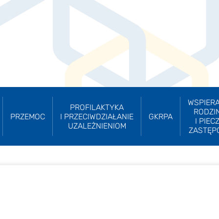
WSPIERA
PROFILAKTYKA
RODZI
PRZEMOC
I PRZECIWDZIAŁANIE
GKRPA
I PIEC
UZALEŻNIENIOM
ZASTĘP