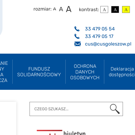
rozmiar:
kontrast:
33 479 05 54
33 479 05 17
cus@cusgoleszow.pl
NIE
OCHRONA
NY
FUNDUSZ
Deklaracja
DANYCH
ZA
SOLIDARNOŚCIOWY
dostępnośc
OSOBOWYCH
CZA