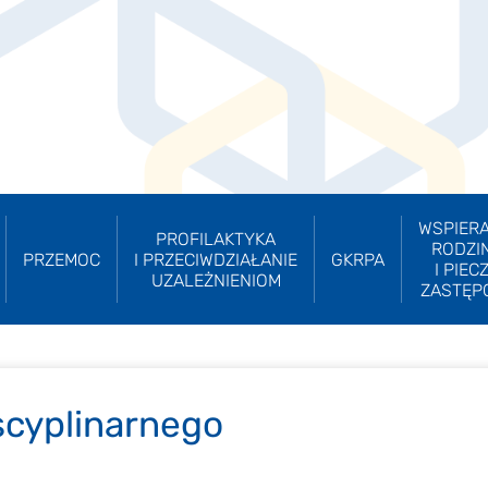
WSPIERA
PROFILAKTYKA
RODZI
PRZEMOC
I PRZECIWDZIAŁANIE
GKRPA
I PIEC
UZALEŻNIENIOM
ZASTĘP
scyplinarnego