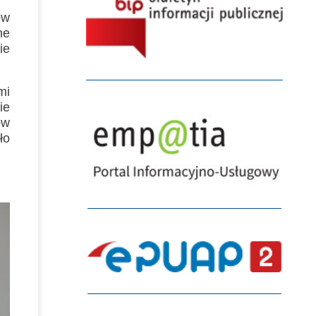
ów
ne
ie
mi
ie
ów
ło