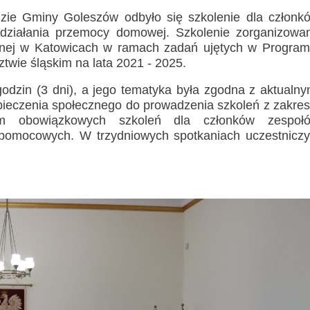
zie Gminy Goleszów odbyło się szkolenie dla członk
wdziałania przemocy domowej. Szkolenie zorganizowa
cznej w Katowicach w ramach zadań ujętych w Program
twie śląskim na lata 2021 - 2025.
odzin (3 dni), a jego tematyka była zgodna z aktualny
ieczenia społecznego do prowadzenia szkoleń z zakres
ym obowiązkowych szkoleń dla członków zespoł
- pomocowych. W trzydniowych spotkaniach uczestniczy