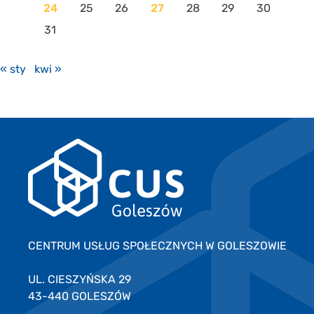
24
25
26
27
28
29
30
31
« sty
kwi »
CENTRUM USŁUG SPOŁECZNYCH W GOLESZOWIE
UL. CIESZYŃSKA 29
43-440 GOLESZÓW