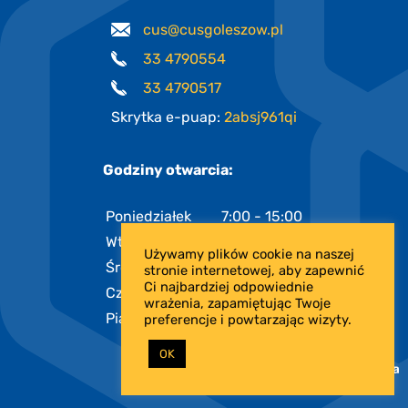
cus@cusgoleszow.pl
33 4790554
33 4790517
Skrytka e-puap:
2absj961qi
Godziny otwarcia:
Poniedziałek
7:00 - 15:00
Wtorek
7:00 - 15:00
Używamy plików cookie na naszej
Środa
7:00 - 17:00
stronie internetowej, aby zapewnić
Ci najbardziej odpowiednie
Czwartek
7:00 - 15:00
wrażenia, zapamiętując Twoje
Piątek
7:00 - 13:00
preferencje i powtarzając wizyty.
OK
PROJEKT I REALIZACJA: