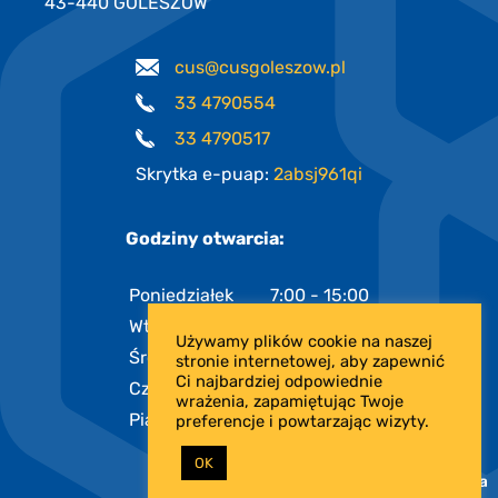
43-440 GOLESZÓW
cus@cusgoleszow.pl
33 4790554
33 4790517
Skrytka e-puap:
2absj961qi
Godziny otwarcia:
Poniedziałek
7:00 - 15:00
Wtorek
7:00 - 15:00
Używamy plików cookie na naszej
Środa
7:00 - 17:00
stronie internetowej, aby zapewnić
Ci najbardziej odpowiednie
Czwartek
7:00 - 15:00
wrażenia, zapamiętując Twoje
Piątek
7:00 - 13:00
preferencje i powtarzając wizyty.
OK
PROJEKT I REALIZACJA: