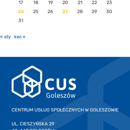
17
18
19
20
21
22
23
24
25
26
27
28
29
30
31
« sty
kwi »
CENTRUM USŁUG SPOŁECZNYCH W GOLESZOWIE
UL. CIESZYŃSKA 29