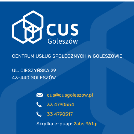
CENTRUM USŁUG SPOŁECZNYCH W GOLESZOWIE
UL. CIESZYŃSKA 29
43-440 GOLESZÓW
cus@cusgoleszow.pl
33 4790554
33 4790517
Skrytka e-puap:
2absj961qi