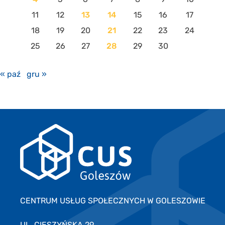
11
12
13
14
15
16
17
18
19
20
21
22
23
24
25
26
27
28
29
30
« paź
gru »
CENTRUM USŁUG SPOŁECZNYCH W GOLESZOWIE
UL. CIESZYŃSKA 29