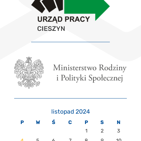
listopad 2024
P
W
Ś
C
P
S
N
1
2
3
4
5
6
7
8
9
10