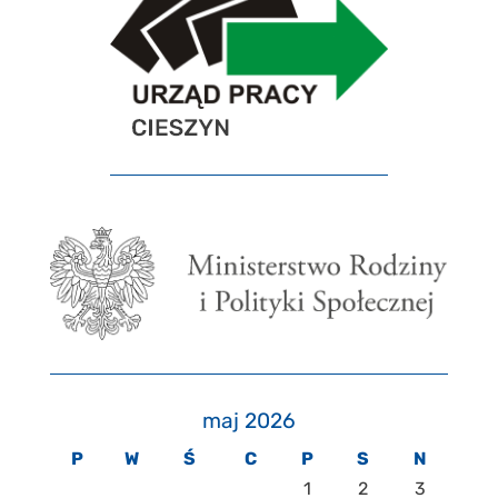
maj 2026
P
W
Ś
C
P
S
N
1
2
3