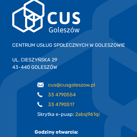
CENTRUM USŁUG SPOŁECZNYCH W GOLESZOWIE
UL. CIESZYŃSKA 29
43-440 GOLESZÓW
cus@cusgoleszow.pl
33 4790554
33 4790517
Skrytka e-puap:
2absj961qi
Godziny otwarcia: