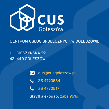
CENTRUM USŁUG SPOŁECZNYCH W GOLESZOWIE
UL. CIESZYŃSKA 29
43-440 GOLESZÓW
cus@cusgoleszow.pl
33 4790554
33 4790517
Skrytka e-puap:
2absj961qi