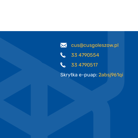
cus@cusgoleszow.pl
33 4790554
33 4790517
Skrytka e-puap:
2absj961qi