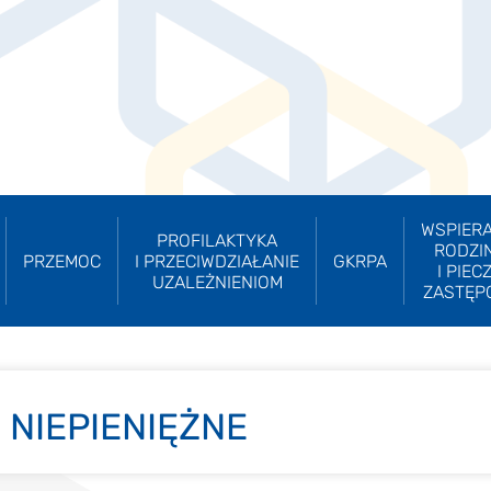
WSPIERA
PROFILAKTYKA
RODZI
PRZEMOC
I PRZECIWDZIAŁANIE
GKRPA
I PIEC
UZALEŻNIENIOM
ZASTĘP
 NIEPIENIĘŻNE