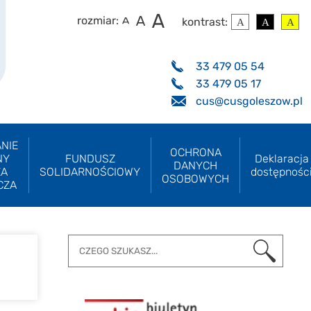
rozmiar:
kontrast:
33 479 05 54
33 479 05 17
cus@cusgoleszow.pl
NIE
OCHRONA
NY
FUNDUSZ
Deklaracja
DANYCH
ZA
SOLIDARNOŚCIOWY
dostępnośc
OSOBOWYCH
CZA