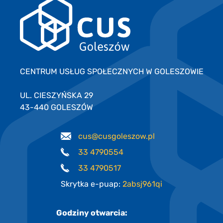
CENTRUM USŁUG SPOŁECZNYCH W GOLESZOWIE
UL. CIESZYŃSKA 29
43-440 GOLESZÓW
cus@cusgoleszow.pl
33 4790554
33 4790517
Skrytka e-puap:
2absj961qi
Godziny otwarcia: