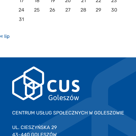
17
18
19
20
21
22
23
24
25
26
27
28
29
30
31
« lip
CENTRUM USŁUG SPOŁECZNYCH W GOLESZOWIE
UL. CIESZYŃSKA 29
43-440 GOLESZÓW