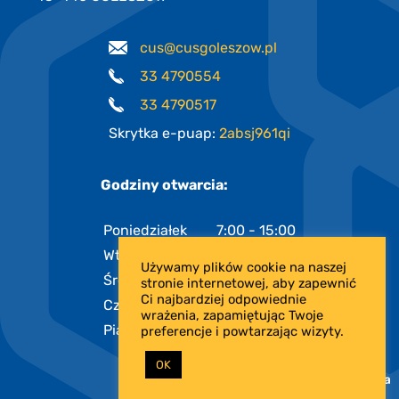
cus@cusgoleszow.pl
33 4790554
33 4790517
Skrytka e-puap:
2absj961qi
Godziny otwarcia:
Poniedziałek
7:00 - 15:00
Wtorek
7:00 - 15:00
Używamy plików cookie na naszej
Środa
7:00 - 17:00
stronie internetowej, aby zapewnić
Ci najbardziej odpowiednie
Czwartek
7:00 - 15:00
wrażenia, zapamiętując Twoje
Piątek
7:00 - 13:00
preferencje i powtarzając wizyty.
OK
PROJEKT I REALIZACJA: