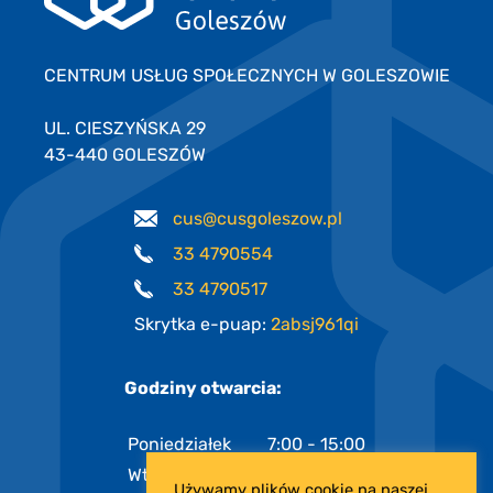
CENTRUM USŁUG SPOŁECZNYCH W GOLESZOWIE
UL. CIESZYŃSKA 29
43-440 GOLESZÓW
cus@cusgoleszow.pl
33 4790554
33 4790517
Skrytka e-puap:
2absj961qi
Godziny otwarcia:
Poniedziałek
7:00 - 15:00
Wtorek
7:00 - 15:00
Używamy plików cookie na naszej