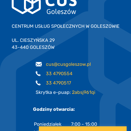
CENTRUM USŁUG SPOŁECZNYCH W GOLESZOWIE
UL. CIESZYŃSKA 29
43-440 GOLESZÓW
cus@cusgoleszow.pl
33 4790554
33 4790517
Skrytka e-puap:
2absj961qi
Godziny otwarcia:
Poniedziałek
7:00 - 15:00