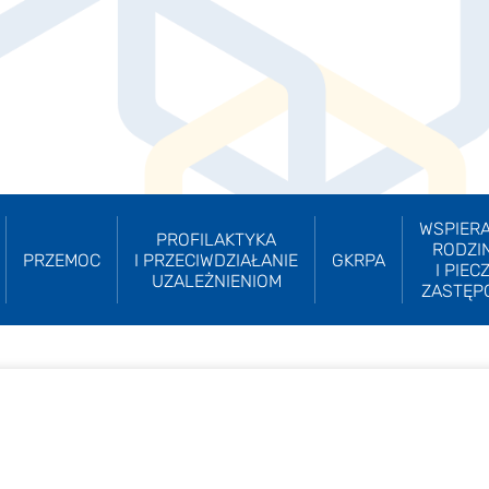
WSPIERA
PROFILAKTYKA
RODZI
PRZEMOC
I PRZECIWDZIAŁANIE
GKRPA
I PIEC
UZALEŻNIENIOM
ZASTĘP