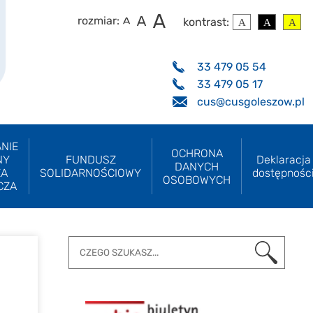
rozmiar:
kontrast:
33 479 05 54
33 479 05 17
cus@cusgoleszow.pl
NIE
OCHRONA
NY
FUNDUSZ
Deklaracja
DANYCH
ZA
SOLIDARNOŚCIOWY
dostępnośc
OSOBOWYCH
CZA