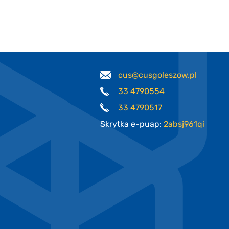
cus@cusgoleszow.pl
33 4790554
33 4790517
Skrytka e-puap:
2absj961qi