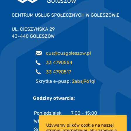
CENTRUM USŁUG SPOŁECZNYCH W GOLESZOWIE
UL. CIESZYŃSKA 29
43-440 GOLESZÓW
cus@cusgoleszow.pl
33 4790554
33 4790517
Skrytka e-puap:
2absj961qi
Godziny otwarcia:
Poniedziałek
7:00 - 15:00
Wtorek
7:00 - 15:00
Używamy plików cookie na naszej
Środa
7:00 - 17:00
stronie internetowej, aby zapewnić