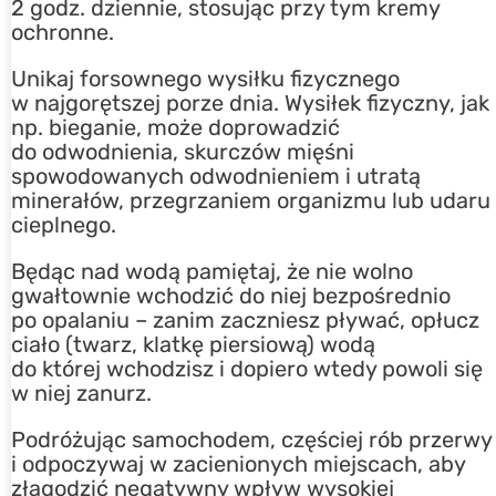
2 godz. dziennie, stosując przy tym kremy
ochronne.
Unikaj forsownego wysiłku fizycznego
w najgorętszej porze dnia. Wysiłek fizyczny, jak
np. bieganie, może doprowadzić
do odwodnienia, skurczów mięśni
spowodowanych odwodnieniem i utratą
minerałów, przegrzaniem organizmu lub udaru
cieplnego.
Będąc nad wodą pamiętaj, że nie wolno
gwałtownie wchodzić do niej bezpośrednio
po opalaniu – zanim zaczniesz pływać, opłucz
ciało (twarz, klatkę piersiową) wodą
do której wchodzisz i dopiero wtedy powoli się
w niej zanurz.
Podróżując samochodem, częściej rób przerwy
i odpoczywaj w zacienionych miejscach, aby
złagodzić negatywny wpływ wysokiej