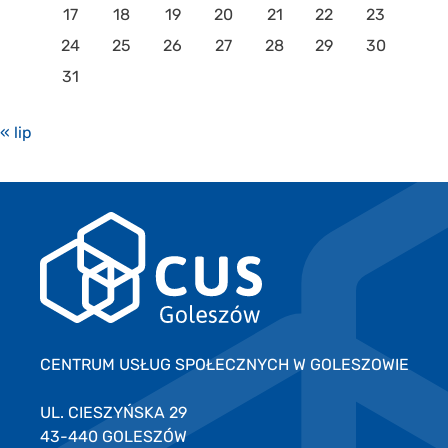
17
18
19
20
21
22
23
24
25
26
27
28
29
30
31
« lip
CENTRUM USŁUG SPOŁECZNYCH W GOLESZOWIE
UL. CIESZYŃSKA 29
43-440 GOLESZÓW