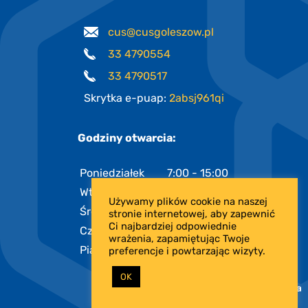
cus@cusgoleszow.pl
33 4790554
33 4790517
Skrytka e-puap:
2absj961qi
Godziny otwarcia:
Poniedziałek
7:00 - 15:00
Wtorek
7:00 - 15:00
Używamy plików cookie na naszej
Środa
7:00 - 17:00
stronie internetowej, aby zapewnić
Ci najbardziej odpowiednie
Czwartek
7:00 - 15:00
wrażenia, zapamiętując Twoje
Piątek
7:00 - 13:00
preferencje i powtarzając wizyty.
OK
PROJEKT I REALIZACJA: