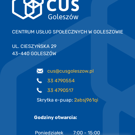
CENTRUM USŁUG SPOŁECZNYCH W GOLESZOWIE
UL. CIESZYŃSKA 29
43-440 GOLESZÓW
cus@cusgoleszow.pl
33 4790554
33 4790517
Skrytka e-puap:
2absj961qi
Godziny otwarcia:
Poniedziałek
7:00 - 15:00