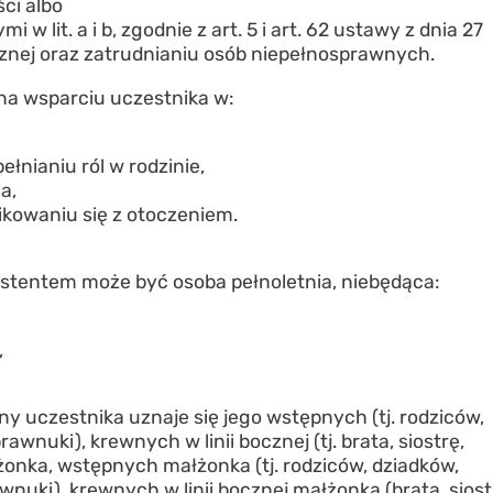
ci albo
 lit. a i b, zgodnie z art. 5 i art. 62 ustawy z dnia 27
łecznej oraz zatrudnianiu osób niepełnosprawnych.
 na wsparciu uczestnika w:
nianiu ról w rodzinie,
a,
kowaniu się z otoczeniem.
stentem może być osoba pełnoletnia, niebędąca:
,
 uczestnika uznaje się jego wstępnych (tj. rodziców,
rawnuki), krewnych w linii bocznej (tj. brata, siostrę,
łżonka, wstępnych małżonka (tj. rodziców, dziadków,
nuki), krewnych w linii bocznej małżonka (brata, siost