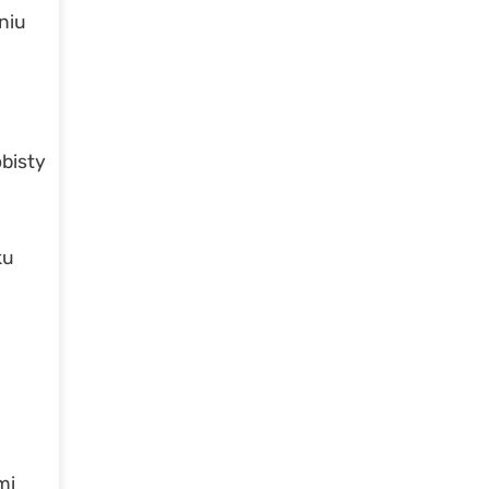
niu
bisty
ku
mi