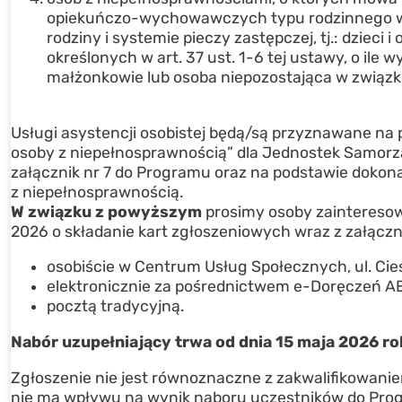
opiekuńczo-wychowawczych typu rodzinnego w r
rodziny i systemie pieczy zastępczej, tj.: dzie
określonych w art. 37 ust. 1-6 tej ustawy, o ile
małżonkowie lub osoba niepozostająca w związ
Usługi asystencji osobistej będą/są przyznawane na
osoby z niepełnosprawnością” dla Jednostek Samorzą
załącznik nr 7 do Programu oraz na podstawie dokona
z niepełnosprawnością.
W związku z powyższym
prosimy osoby zainteresow
2026 o składanie kart zgłoszeniowych wraz z załączn
osobiście w Centrum Usług Społecznych, ul. Cie
elektronicznie za pośrednictwem e-Doręczeń 
pocztą tradycyjną.
Nabór uzupełniający trwa od dnia 15 maja 2026 ro
Zgłoszenie nie jest równoznaczne z zakwalifikowani
nie ma wpływu na wynik naboru uczestników do Prog