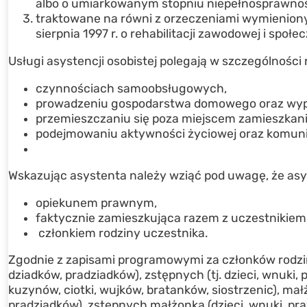
albo o umiarkowanym stopniu niepełnosprawnoś
traktowane na równi z orzeczeniami wymienionymi w
sierpnia 1997 r. o rehabilitacji zawodowej i spo
Usługi asystencji osobistej polegają w szczególności
czynnościach samoobsługowych,
prowadzeniu gospodarstwa domowego oraz wypeł
przemieszczaniu się poza miejscem zamieszkani
podejmowaniu aktywności życiowej oraz komuni
Wskazując asystenta należy wziąć pod uwagę, że asy
opiekunem prawnym,
faktycznie zamieszkująca razem z uczestnikiem
członkiem rodziny uczestnika.
Zgodnie z zapisami programowymi za członków rodziny
dziadków, pradziadków), zstępnych (tj. dzieci, wnuki, p
kuzynów, ciotki, wujków, bratanków, siostrzenic), ma
pradziadków), zstępnych małżonka (dzieci, wnuki, praw