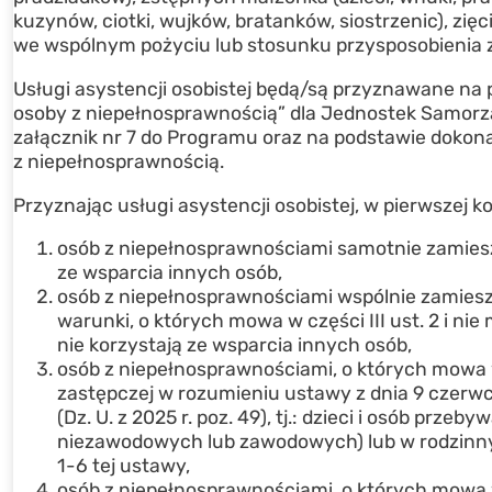
kuzynów, ciotki, wujków, bratanków, siostrzenic), zi
we wspólnym pożyciu lub stosunku przysposobienia 
Usługi asystencji osobistej będą/są przyznawane na
osoby z niepełnosprawnością” dla Jednostek Samorzą
załącznik nr 7 do Programu oraz na podstawie dokona
z niepełnosprawnością.
Przyznając usługi asystencji osobistej, w pierwszej k
osób z niepełnosprawnościami samotnie zamiesz
ze wsparcia innych osób,
osób z niepełnosprawnościami wspólnie zamiesz
warunki, o których mowa w części III ust. 2 i n
nie korzystają ze wsparcia innych osób,
osób z niepełnosprawnościami, o których mowa w 
zastępczej w rozumieniu ustawy z dnia 9 czerwca
(Dz. U. z 2025 r. poz. 49), tj.: dzieci i osób pr
niezawodowych lub zawodowych) lub w rodzinny
1-6 tej ustawy,
osób z niepełnosprawnościami, o których mowa w