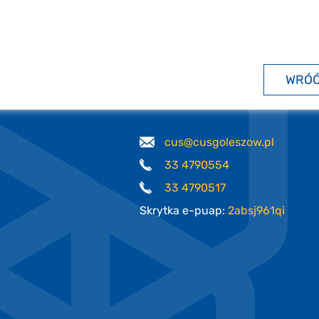
WRÓ
cus@cusgoleszow.pl
33 4790554
33 4790517
Skrytka e-puap:
2absj961qi