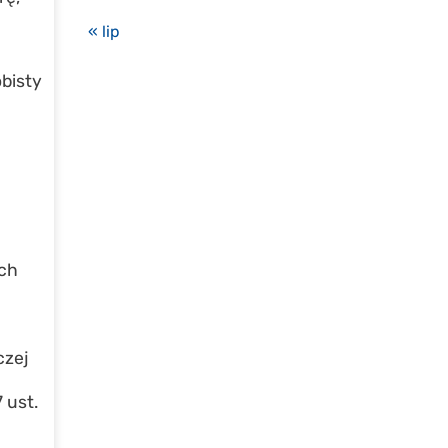
« lip
bisty
ych
czej
 ust.