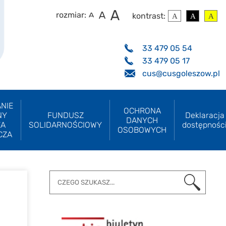
rozmiar:
kontrast:
33 479 05 54
33 479 05 17
cus@cusgoleszow.pl
NIE
OCHRONA
NY
FUNDUSZ
Deklaracja
DANYCH
ZA
SOLIDARNOŚCIOWY
dostępnośc
OSOBOWYCH
CZA