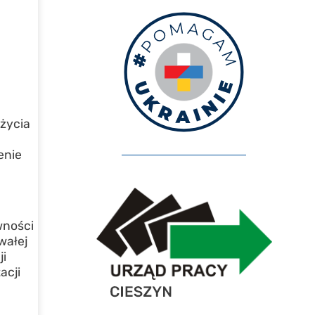
życia
enie
wności
wałej
ji
acji