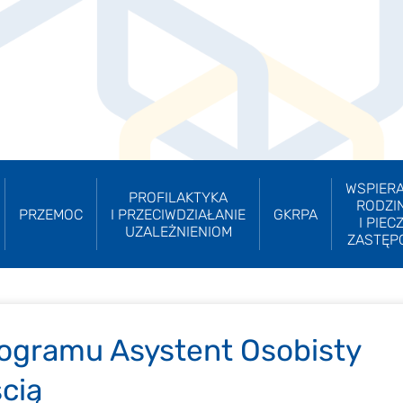
WSPIERA
PROFILAKTYKA
RODZI
PRZEMOC
I PRZECIWDZIAŁANIE
GKRPA
I PIEC
UZALEŻNIENIOM
ZASTĘP
rogramu Asystent Osobisty
cią