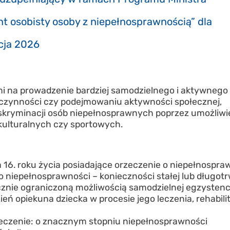
ent osobisty osoby z niepełnosprawnością” dla
cja 2026
i na prowadzenie bardziej samodzielnego i aktywnego 
zynności czy podejmowaniu aktywności społecznej,
skryminacji osób niepełnosprawnych poprzez umożliwi
kulturalnych czy sportowych.
a 16. roku życia posiadające orzeczenie o niepełnospra
 o niepełnosprawności – konieczności stałej lub długotr
cznie ograniczoną możliwością samodzielnej egzystenc
eń opiekuna dziecka w procesie jego leczenia, rehabilit
eczenie: o znacznym stopniu niepełnosprawności