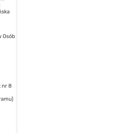
g
ńska
w Osób
 nr 8
gramu)