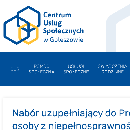
POMOC
USŁUGI
ŚWIADCZENIA
I
CUS
SPOŁECZNA
SPOŁECZNE
RODZINNE
Nabór uzupełniający do P
osoby z niepełnosprawnoś