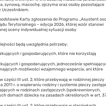
ęcia, synową, macochę, ojczyma oraz osoby pozostające
z Uczestnikiem.
 podstawie Karty zgłoszenia do Programu „Asystent oso
du Terytorialnego – edycja 2026, której wzór stanowi
nej oceny indywidualnej sytuacji osoby
olejności będą uwzględnia potrzeby:
kujących i gospodarujących, które nie korzystają
kujących i gospodarujących, jednocześnie spełniając
ie mających możliwości wzajemnego wsparcia, ani które
części III ust. 2, które przebywają w rodzinnej pieczy
 2011 r. o wspieraniu rodziny i systemie pieczy zastęp
zebywających w rodzinach zastępczych (spokrewnionych,
ch domach dziecka na zasadach określonych w art. 37
 części III ust. 2, które przebywają w placówkach