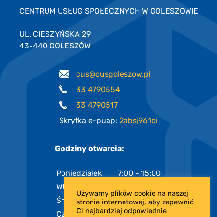
CENTRUM USŁUG SPOŁECZNYCH W GOLESZOWIE
UL. CIESZYŃSKA 29
43-440 GOLESZÓW
cus@cusgoleszow.pl
33 4790554
33 4790517
Skrytka e-puap:
2absj961qi
Godziny otwarcia:
Poniedziałek
7:00 - 15:00
Wtorek
7:00 - 15:00
Używamy plików cookie na naszej
Środa
7:00 - 17:00
stronie internetowej, aby zapewnić
Ci najbardziej odpowiednie
Czwartek
7:00 - 15:00