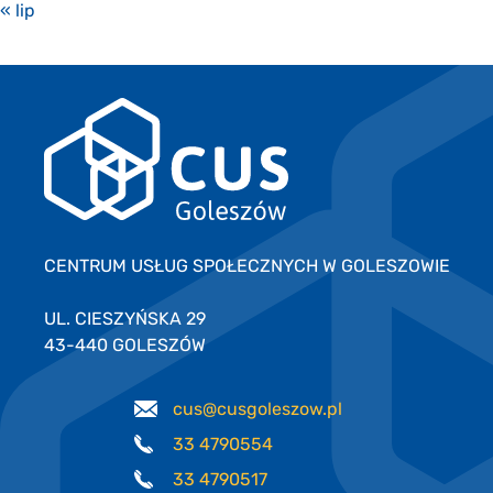
« lip
CENTRUM USŁUG SPOŁECZNYCH W GOLESZOWIE
UL. CIESZYŃSKA 29
43-440 GOLESZÓW
cus@cusgoleszow.pl
33 4790554
33 4790517