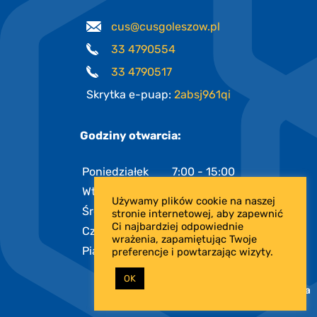
cus@cusgoleszow.pl
33 4790554
33 4790517
Skrytka e-puap:
2absj961qi
Godziny otwarcia:
Poniedziałek
7:00 - 15:00
Wtorek
7:00 - 15:00
Używamy plików cookie na naszej
Środa
7:00 - 17:00
stronie internetowej, aby zapewnić
Ci najbardziej odpowiednie
Czwartek
7:00 - 15:00
wrażenia, zapamiętując Twoje
Piątek
7:00 - 13:00
preferencje i powtarzając wizyty.
OK
PROJEKT I REALIZACJA: