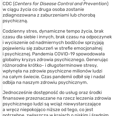
CDC (
Centers for Disease Control and Prevention
)
w ciągu życia co druga osoba zostanie
zdiagnozowana z zaburzeniami lub chorobą
psychiczną.
Codzienny stres, dynamiczne tempo życia, brak
czasu dla siebie i innych, brak czasu na odpoczynek
i wyciszenie od nadmiernych bodźców sprzyjają
pojawieniu się zaburzeń w strefie emocjonalnej
i psychicznej. Pandemia COVID-19 spowodowała
globalny kryzys zdrowia psychicznego. Generując
różnorodne krótko- i długoterminowe stresy,
wpłynęła na zdrowie psychiczne milionów ludzi
na całym świecie. Czas pandemii odbił się i nadal
odbija na naszym zdrowiu psychicznym.
Jednocześnie dostępność do usług oraz środki
finansowe przeznaczane na rzecz leczenia zdrowia
psychicznego ludzi są wciąż niewystarczające
a wręcz niepokojąco niższe od tego, co jest
potrzebne, zwłaszcza w krajach o niskim i średnim