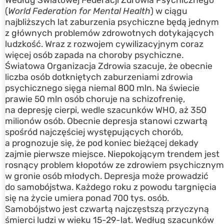
Według Światowej Federacji Zdrowia Psychicznego
(
World Federation for Mental Health
) w ciągu
najbliższych lat zaburzenia psychiczne będą jednym
z głównych problemów zdrowotnych dotykających
ludzkość. Wraz z rozwojem cywilizacyjnym coraz
więcej osób zapada na choroby psychiczne.
Światowa Organizacja Zdrowia szacuje, że obecnie
liczba osób dotkniętych zaburzeniami zdrowia
psychicznego sięga niemal 800 mln. Na świecie
prawie 50 mln osób choruje na schizofrenię,
na depresję cierpi, wedle szacunków WHO, aż 350
milionów osób. Obecnie depresja stanowi czwartą
spośród najczęściej występujących chorób,
a prognozuje się, że pod koniec bieżącej dekady
zajmie pierwsze miejsce. Niepokojącym trendem jest
rosnący problem kłopotów ze zdrowiem psychicznym
w gronie osób młodych. Depresja może prowadzić
do samobójstwa. Każdego roku z powodu targnięcia
się na życie umiera ponad 700 tys. osób.
Samobójstwo jest czwartą najczęstszą przyczyną
śmierci ludzi w wieku 15-29-lat. Według szacunków