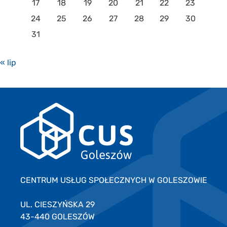
17
18
19
20
21
22
23
24
25
26
27
28
29
30
31
« lip
CENTRUM USŁUG SPOŁECZNYCH W GOLESZOWIE
UL. CIESZYŃSKA 29
43-440 GOLESZÓW