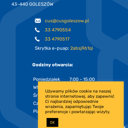
43-440 GOLESZÓW
cus@cusgoleszow.pl
33 4790554
33 4790517
Skrytka e-puap:
2absj961qi
Godziny otwarcia:
Poniedziałek
7:00 - 15:00
Wtorek
7:00 - 15:00
Używamy plików cookie na naszej
Środa
7:00 - 17:00
stronie internetowej, aby zapewnić
Ci najbardziej odpowiednie
Czwartek
7:00 - 15:00
wrażenia, zapamiętując Twoje
Piątek
7:00 - 13:00
preferencje i powtarzając wizyty.
OK
PROJEKT I REALIZACJA: