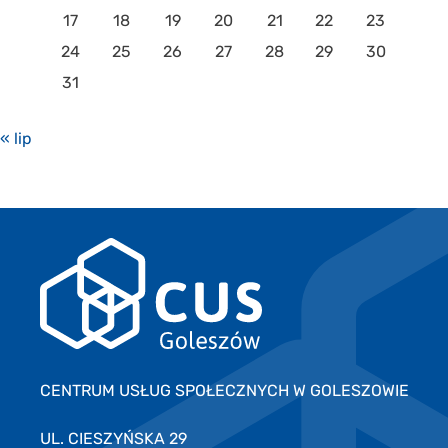
17
18
19
20
21
22
23
24
25
26
27
28
29
30
31
« lip
CENTRUM USŁUG SPOŁECZNYCH W GOLESZOWIE
UL. CIESZYŃSKA 29