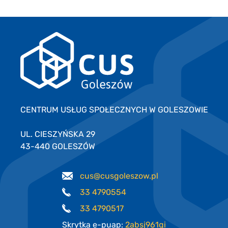
CENTRUM USŁUG SPOŁECZNYCH W GOLESZOWIE
UL. CIESZYŃSKA 29
43-440 GOLESZÓW
cus@cusgoleszow.pl
33 4790554
33 4790517
Skrytka e-puap:
2absj961qi