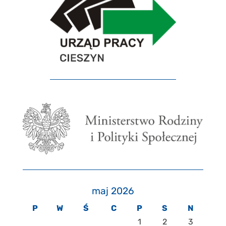
maj 2026
P
W
Ś
C
P
S
N
1
2
3