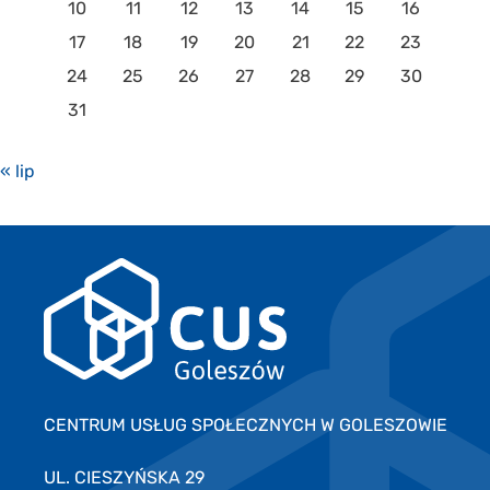
10
11
12
13
14
15
16
17
18
19
20
21
22
23
24
25
26
27
28
29
30
31
« lip
CENTRUM USŁUG SPOŁECZNYCH W GOLESZOWIE
UL. CIESZYŃSKA 29