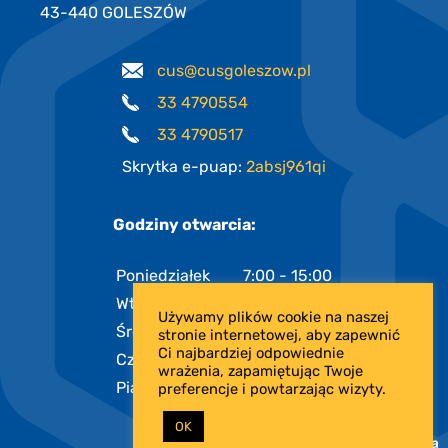
43-440 GOLESZÓW
cus@cusgoleszow.pl
33 4790554
33 4790517
Skrytka e-puap:
2absj961qi
Godziny otwarcia:
Poniedziałek
7:00 - 15:00
Wtorek
7:00 - 15:00
Używamy plików cookie na naszej
Środa
7:00 - 17:00
stronie internetowej, aby zapewnić
Ci najbardziej odpowiednie
Czwartek
7:00 - 15:00
wrażenia, zapamiętując Twoje
Piątek
7:00 - 13:00
preferencje i powtarzając wizyty.
OK
PROJEKT I REALIZACJA: